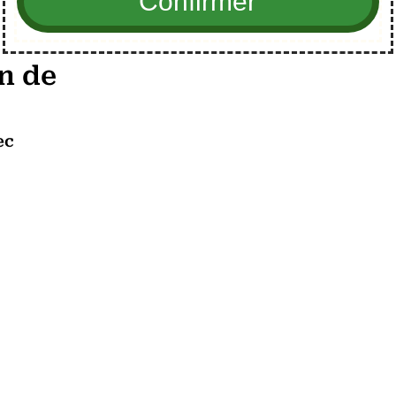
n de
ec