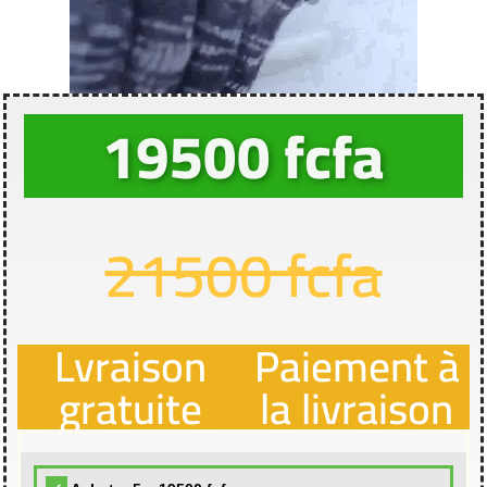
19500 fcfa
21500 fcfa
Lvraison
Paiement à
gratuite
la livraison