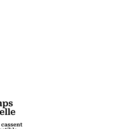
mps
elle
 cassent