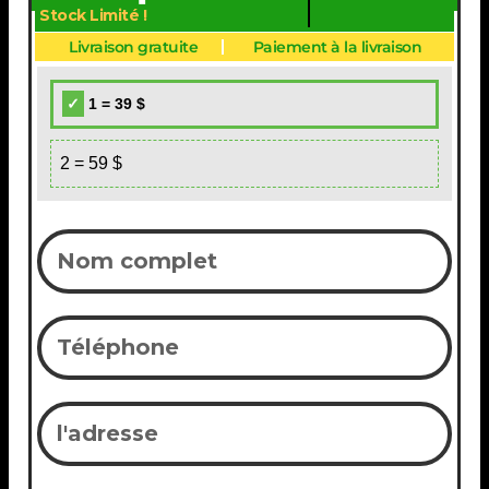
Stock Limité !
Livraison gratuite
Paiement à la livraison
1 = 39 $
2 = 59 $