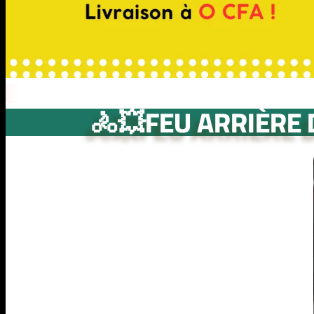
🚴💥FEU ARRIÈRE