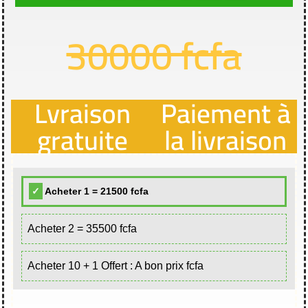
30000 fcfa​
Lvraison
Paiement à
gratuite
la livraison
Acheter 1 = 21500 fcfa
Acheter 2 = 35500 fcfa
Acheter 10 + 1 Offert : A bon prix fcfa