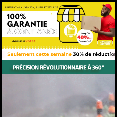
ement cette semaine
30% de réduction
sur tou
PRÉCISION RÉVOLUTIONNAIRE À 360°