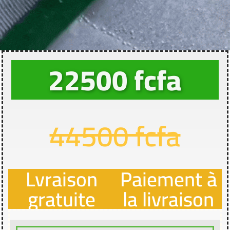
22500 fcfa
44500 fcfa
Lvraison
Paiement à
gratuite
la livraison