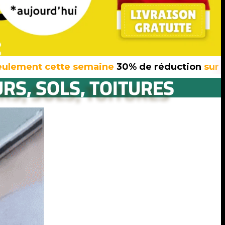
cette semaine
30% de réduction
sur tous nos p
RS, SOLS, TOITURES