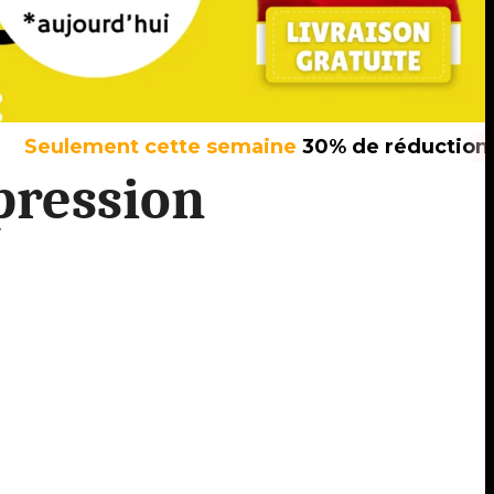
 cette semaine
30% de réduction
sur tous nos 
pression