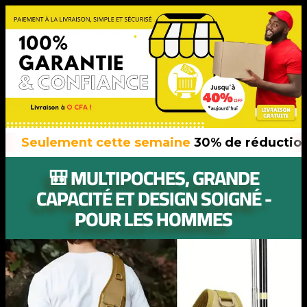
eulement cette semaine
30% de réduction
sur 
🎒 MULTIPOCHES, GRANDE
CAPACITÉ ET DESIGN SOIGNÉ -
POUR LES HOMMES