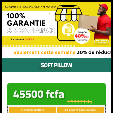
Seulement cette semaine
30% de réducti
SOFT PILLOW
45500 fcfa
61000 fcfa
Lvraison gratuite
Paiement à la livraison